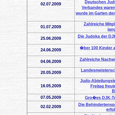
Deutschen Jud
02.07.2009
Verbandes waren 
wurde im Garten der
Zahlreiche Mitg
01.07.2009
lan
Die Judoka der DJ
25.06.2009
�ber 100 Kinder 
24.06.2009
Zahlreiche Nach
04.06.2009
Landesmeistersch
20.05.2009
Judo-Abteilungsl
16.05.2009
Freitag freu
B
07.05.2009
Gro�es DJK-Tu
Die Behindertenspo
02.02.2009
erfo