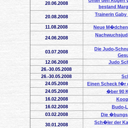
Unter den Augen v
20.06.2008
bestand Marg
Trainerin Gab
20.08.2008
11.08.2008
Neue M�dchengr
Nachwuchsjudo
24.06.2008
Die Judo-Schnu
03.07.2008
Gesu
12.06.2008
Judo Sch
26.-30.05.2008
26.-30.05.2008
Sc
24.05.2008
Einen Scheck f�r 
24.05.2008
�ber 90 
16.02.2008
Koop
16.02.2008
Budo-L
03.02.2008
Die �bungsl
Sch�ler der Ka
30.01.2008