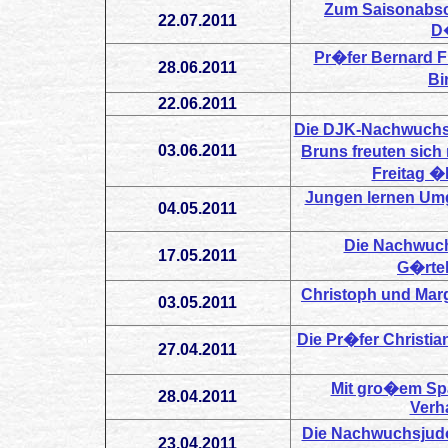
Zum Saisonabsc
22.07.2011
D�
Pr�fer Bernard Fr
28.06.2011
Bi
22.06.2011
Die DJK-Nachwuchsj
03.06.2011
Bruns freuten sich 
Freitag �
Jungen lernen Umg
04.05.2011
Die Nachwuch
17.05.2011
G�rtel
Christoph und Marg
03.05.2011
Die Pr�fer Christia
27.04.2011
Mit gro�em Sp
28.04.2011
Verha
Die Nachwuchsjudo
23.04.2011