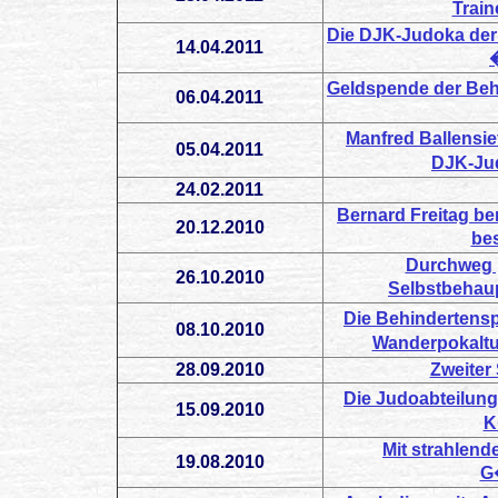
Trai
Die DJK-Judoka der 
14.04.2011
Geldspende der Beh
06.04.2011
Manfred Ballensie
05.04.2011
DJK-Jud
24.02.2011
Bernard Freitag be
20.12.2010
be
Durchweg 
26.10.2010
Selbstbehau
Die Behindertensp
08.10.2010
Wanderpokaltur
28.09.2010
Zweiter
Die Judoabteilun
15.09.2010
K
Mit strahlen
19.08.2010
G