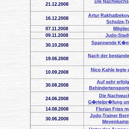
Die Nachwuchsj
21.12.2008
Artur Rakhatbekov
16.12.2008
Schulze-T
07.11.2008
Mitgli
09.11.2008
Judo-Stadt
Spannende K�mpf
30.10.2008
Nach der bestand
19.06.2008
Nico Kahle legte
10.09.2008
Auf sehr erfolg
30.08.2008
Behindertensportg
Die Nachwuch
24.06.2008
G�rtelpr�fung un
14.08.2008
Florian Fries 
Judo-Trainer Bern
30.06.2008
Mevenkamp �