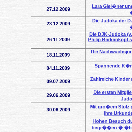
Lara Glei�ner und
27.12.2009
Die Judoka der DJ
23.12.2009
Die DJK-Judoka (v. 
26.11.2009
Philip Berkenkopf
Die Nachwuchsjudo
18.11.2009
Spannende K�mp
04.11.2009
Zahlreiche Kinde
09.07.2009
Die ersten Mitg
29.06.2009
Judo
Mit gro�em Stolz
30.06.2009
ihre Urkunde
Hohen Besuch du
begr��en � �ber