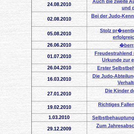
Auch die zweite 
24.08.2010
und d
Bei der Judo-Kenn
02.08.2010
Stolz pr�sent
05.08.2010
erfolgrei
26.06.2010
�berr
Freudestrahlend
01.07.2010
Urkunde zur 
26.04.2010
Erster Selbstb
Die Judo-Abteilun
16.03.2010
Verhalt
Die Kinder 
27.01.2010
Richtiges Fallen
19.02.2010
1.03.2010
Selbstbehauptungs
Zum Jahresabsch
29.12.2009