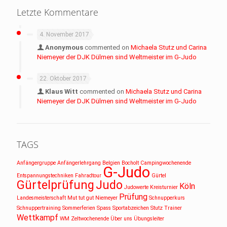
Letzte Kommentare
4. November 2017
Anonymous
commented on
Michaela Stutz und Carina
Niemeyer der DJK Dülmen sind Weltmeister im G-Judo
22. Oktober 2017
Klaus Witt
commented on
Michaela Stutz und Carina
Niemeyer der DJK Dülmen sind Weltmeister im G-Judo
TAGS
Anfängergruppe
Anfängerlehrgang
Belgien
Bocholt
Campingwochenende
G-Judo
Entspannungstechniken
Fahradtour
Gürtel
Gürtelprüfung
Judo
Köln
Judowerte
Kreisturnier
Prüfung
Landesmeisterschaft
Mut tut gut
Niemeyer
Schnupperkurs
Schnuppertraining
Sommerferien
Spass
Sportabzeichen
Stutz
Trainer
Wettkampf
WM
Zeltwochenende
Über uns
Übungsleiter