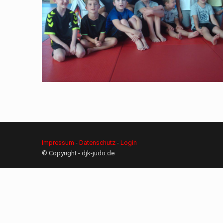
Impressum
-
Datenschutz
-
Login
© Copyright - djk-judo.de