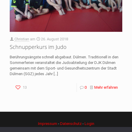
Christian
am
26. August 2018
Schnupperkurs im Judo
Berührungsängste schnell abgebaut. Dülmen. Traditionell in den
Sommerferien veranstaltet die Judoabteilung der DJK Dülmen
gemeinsam mit dem Sport- und Gesundheitszentrum der Stadt
Dülmen (SGZ) jedes Jahr
[…]
13
0
Mehr erfahren
Impressum
-
Datenschutz
-
Login
© Copyright - djk-judo.de