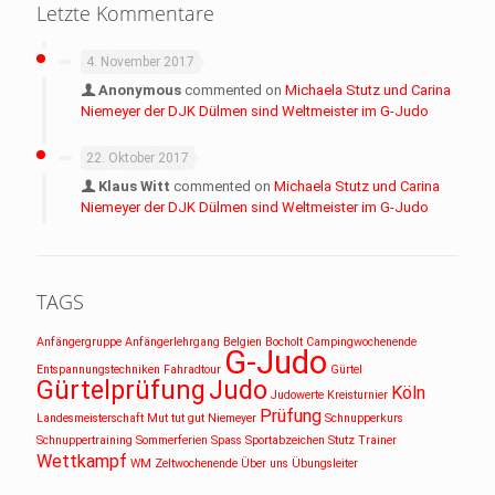
Letzte Kommentare
4. November 2017
Anonymous
commented on
Michaela Stutz und Carina
Niemeyer der DJK Dülmen sind Weltmeister im G-Judo
22. Oktober 2017
Klaus Witt
commented on
Michaela Stutz und Carina
Niemeyer der DJK Dülmen sind Weltmeister im G-Judo
TAGS
Anfängergruppe
Anfängerlehrgang
Belgien
Bocholt
Campingwochenende
G-Judo
Entspannungstechniken
Fahradtour
Gürtel
Gürtelprüfung
Judo
Köln
Judowerte
Kreisturnier
Prüfung
Landesmeisterschaft
Mut tut gut
Niemeyer
Schnupperkurs
Schnuppertraining
Sommerferien
Spass
Sportabzeichen
Stutz
Trainer
Wettkampf
WM
Zeltwochenende
Über uns
Übungsleiter