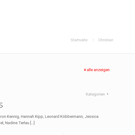
Startseite
Christian
alle anzeigen
Kategorien
s
 Aaron Kennig, Hannah Kipp, Leonard Köbbermann, Jessica
del, Nadine Terlau
[…]