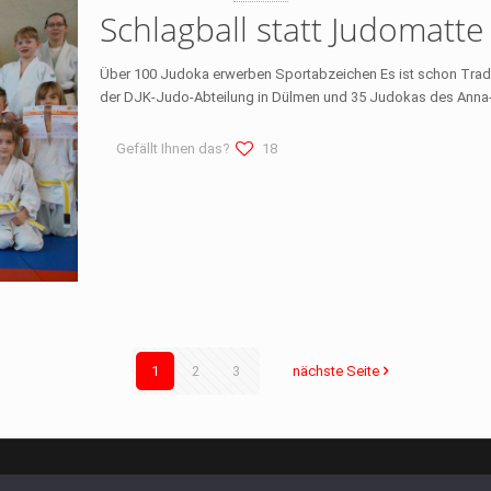
Schlagball statt Judomatte
Über 100 Judoka erwerben Sportabzeichen Es ist schon Tradit
der DJK-Judo-Abteilung in Dülmen und 35 Judokas des Anna-
Gefällt Ihnen das?
18
1
2
3
nächste Seite