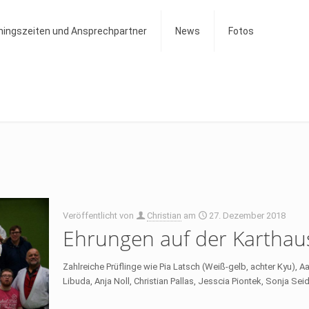
ningszeiten und Ansprechpartner
News
Fotos
Veröffentlicht von
Christian
am
27. Dezember 2018
Ehrungen auf der Karthau
Zahlreiche Prüflinge wie Pia Latsch (Weiß-gelb, achter Kyu),
Libuda, Anja Noll, Christian Pallas, Jesscia Piontek, Sonja Sei