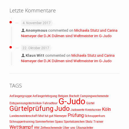
Letzte Kommentare
4. November 2017
Anonymous
commented on
Michaela Stutz und Carina
Niemeyer der DJK Dülmen sind Weltmeister im G-Judo
22. Oktober 2017
Klaus Witt
commented on
Michaela Stutz und Carina
Niemeyer der DJK Dülmen sind Weltmeister im G-Judo
TAGS
Anfängergruppe
Anfängerlehrgang
Belgien
Bocholt
Campingwochenende
G-Judo
Entspannungstechniken
Fahradtour
Gürtel
Gürtelprüfung
Judo
Köln
Judowerte
Kreisturnier
Prüfung
Landesmeisterschaft
Mut tut gut
Niemeyer
Schnupperkurs
Schnuppertraining
Sommerferien
Spass
Sportabzeichen
Stutz
Trainer
Wettkampf
WM
Zeltwochenende
Über uns
Übungsleiter