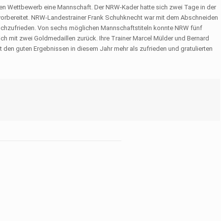
jeden Wettbewerb eine Mannschaft. Der NRW-Kader hatte sich zwei Tage in der
vorbereitet. NRW-Lan­destrainer Frank Schuh­knecht war mit dem Ab­schneiden
h­zufrieden. Von sechs mög­lichen Mannschaftstiteln konnte NRW fünf
ch mit zwei Goldme­daillen zurück. Ihre Trainer Marcel Mülder und Bernard
 den guten Ergebnissen in diesem Jahr mehr als zufrieden und gratulierten