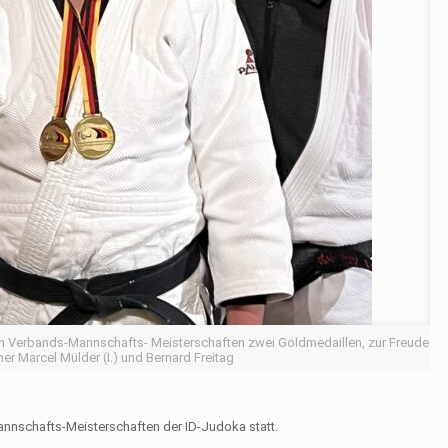
 Verbands-Mannschafts- Meisterschaften zwei Goldmedaillen, zur Freude
iner Marcel Mülder (I.) und Bernard Freitag
nnschafts-Meister­schaften der ID-Judoka statt.