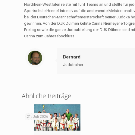
Nordrhein-Westfalen reiste mit fünf Teams an und stell­te für 
Sportschule Hennef intensiv auf die anstehende Meister­schaft 
bei der Deutschen-Mannschaftsmeisterschaft seiner Judoka hoc
gewin­nen. Von der DJK Dülmen kehrte Carina Niemeyer er­folgrei
Freitag sowie die gan­ze Judoabteilung der DJK Dülmen sind mit
Carina zum Jahresabschluss.
Bernard
Judotrainer
Ähnliche Beiträge
21. Juli 2026