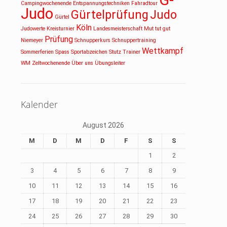
G-
Campingwochenende
Entspannungstechniken
Fahradtour
Judo
Gürtelprüfung
Judo
Gürtel
Köln
Judowerte
Kreisturnier
Landesmeisterschaft
Mut tut gut
Prüfung
Niemeyer
Schnupperkurs
Schnuppertraining
Wettkampf
Sommerferien
Spass
Sportabzeichen
Stutz
Trainer
WM
Zeltwochenende
Über uns
Übungsleiter
Kalender
August 2026
M
D
M
D
F
S
S
1
2
3
4
5
6
7
8
9
10
11
12
13
14
15
16
17
18
19
20
21
22
23
24
25
26
27
28
29
30