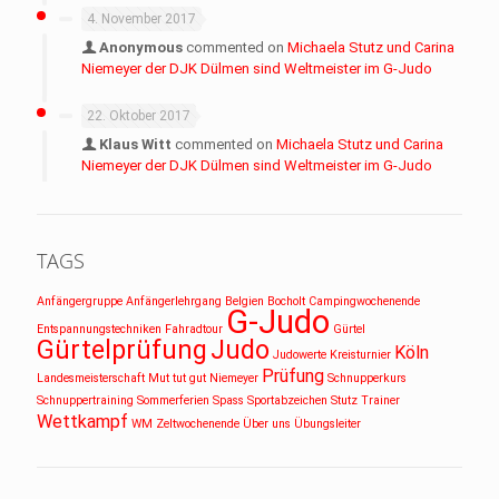
4. November 2017
Anonymous
commented on
Michaela Stutz und Carina
Niemeyer der DJK Dülmen sind Weltmeister im G-Judo
22. Oktober 2017
Klaus Witt
commented on
Michaela Stutz und Carina
Niemeyer der DJK Dülmen sind Weltmeister im G-Judo
TAGS
Anfängergruppe
Anfängerlehrgang
Belgien
Bocholt
Campingwochenende
G-Judo
Entspannungstechniken
Fahradtour
Gürtel
Gürtelprüfung
Judo
Köln
Judowerte
Kreisturnier
Prüfung
Landesmeisterschaft
Mut tut gut
Niemeyer
Schnupperkurs
Schnuppertraining
Sommerferien
Spass
Sportabzeichen
Stutz
Trainer
Wettkampf
WM
Zeltwochenende
Über uns
Übungsleiter