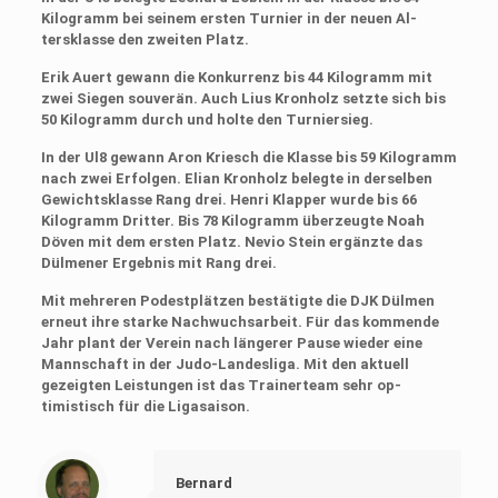
Kilogramm bei seinem ers­ten Turnier in der neuen Al­
tersklasse den zweiten Platz.
Erik Auert gewann die Kon­kurrenz bis 44 Kilogramm mit
zwei Siegen souverän. Auch Lius Kronholz setzte sich bis
50 Kilogramm durch und holte den Turniersieg.
In der Ul8 gewann Aron Kriesch die Klasse bis 59 Ki­logramm
nach zwei Erfolgen. Elian Kronholz belegte in derselben
Gewichtsklasse Rang drei. Henri Klapper wurde bis 66
Kilogramm Dritter. Bis 78 Kilogramm überzeugte Noah
Döven mit dem ersten Platz. Nevio Stein ergänzte das
Dülmener Er­gebnis mit Rang drei.
Mit mehreren Podestplät­zen bestätigte die DJK Dül­men
erneut ihre starke Nachwuchsarbeit. Für das kommende
Jahr plant der Verein nach längerer Pause wieder eine
Mannschaft in der Judo-Landesliga. Mit den aktuell
gezeigten Leistungen ist das Trainerteam sehr op­
timistisch für die Ligasaison.
Bernard