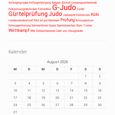
Anfängergruppe
Anfängerlehrgang
Belgien
Bocholt
Campingwochenende
G-Judo
Entspannungstechniken
Fahradtour
Gürtel
Gürtelprüfung
Judo
Köln
Judowerte
Kreisturnier
Prüfung
Landesmeisterschaft
Mut tut gut
Niemeyer
Schnupperkurs
Schnuppertraining
Sommerferien
Spass
Sportabzeichen
Stutz
Trainer
Wettkampf
WM
Zeltwochenende
Über uns
Übungsleiter
Kalender
August 2026
M
D
M
D
F
S
S
1
2
3
4
5
6
7
8
9
10
11
12
13
14
15
16
17
18
19
20
21
22
23
24
25
26
27
28
29
30
31