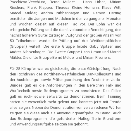
Pocchiesa-Vecchiuto, Bernd Mülder , Hans Urban, Miriam
Riechers, Frank Klapper. Theresa Kleine Homann, Klaus Witt,
Marcel Mülder, Andrea Nibbenhagen und Ramon Herring
bereiteten die Jungen und Mädchen in den vergangenen Monaten
und Wochen gezielt auf diesen Tag vor. Der Lohn war die
erfolgreiche Prüfung und die damit verbundene Berechtigung, den
nächst höherem Gürtel zu tragen. Aufgrund der großen Anzahl von
50 Teilnehmern wurde die Prüfung auf drei Wettkampfflächen
(Gruppen) verteilt. Die erste Gruppe leitete Gaby Spitzer und
Andrea Nibbenhagen. Die Zweite Gruppe Hans Urban und Marcel
Mülder. Die dritte Gruppe Bernd Mülder und Miriam Riechers.
Für 28 Kämpfer war es gleichzeitig die erste Gürtelprüfung. Nach
den Richtlinien des nordrhein-westfälischen Dan-Kollegiums und
der Ausbildungs- sowie Prüfungsordnung des Deutschen Judo-
Bundes galt es die Anforderungen in den Bereichen Fall- und
Wurftechnik sowie Bodenprogramm zu absolvieren. Das Fallen
galt es rück- sowie seitwärts zu demonstrieren. Beim Training
hatten sie wesentlich mehr gelernt und konnten jetzt mit Freude
alles zeigen. Neben der Demonstration von verschiedenen Würfen
zeigten sie diese auch als Anwendungsaufgabe im Stand. Auch
das Bodenprogramm, die geforderten Haltegriffe in Grundform
und Anwendungsaufgabe zeigten sie gekonnt.