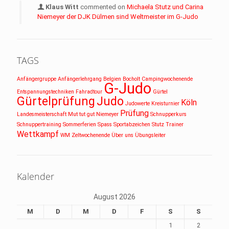
Klaus Witt
commented on
Michaela Stutz und Carina
Niemeyer der DJK Dülmen sind Weltmeister im G-Judo
TAGS
Anfängergruppe
Anfängerlehrgang
Belgien
Bocholt
Campingwochenende
G-Judo
Entspannungstechniken
Fahradtour
Gürtel
Gürtelprüfung
Judo
Köln
Judowerte
Kreisturnier
Prüfung
Landesmeisterschaft
Mut tut gut
Niemeyer
Schnupperkurs
Schnuppertraining
Sommerferien
Spass
Sportabzeichen
Stutz
Trainer
Wettkampf
WM
Zeltwochenende
Über uns
Übungsleiter
Kalender
August 2026
M
D
M
D
F
S
S
1
2