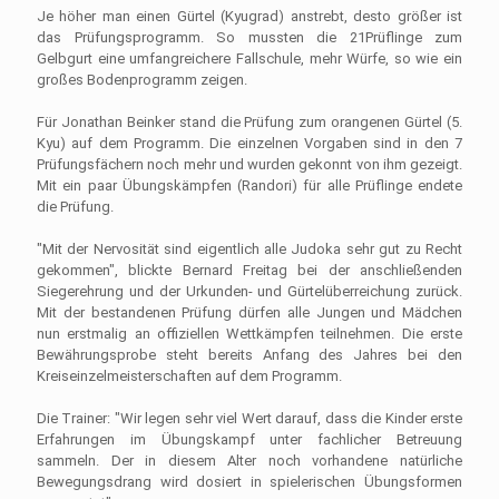
Je höher man einen Gürtel (Kyugrad) anstrebt, desto größer ist
das Prüfungsprogramm. So mussten die 21Prüflinge zum
Gelbgurt eine umfangreichere Fallschule, mehr Würfe, so wie ein
großes Bodenprogramm zeigen.
Für Jonathan Beinker stand die Prüfung zum orangenen Gürtel (5.
Kyu) auf dem Programm. Die einzelnen Vorgaben sind in den 7
Prüfungsfächern noch mehr und wurden gekonnt von ihm gezeigt.
Mit ein paar Übungskämpfen (Randori) für alle Prüflinge endete
die Prüfung.
"Mit der Nervosität sind eigentlich alle Judoka sehr gut zu Recht
gekommen", blickte Bernard Freitag bei der anschließenden
Siegerehrung und der Urkunden- und Gürtelüberreichung zurück.
Mit der bestandenen Prüfung dürfen alle Jungen und Mädchen
nun erstmalig an offiziellen Wettkämpfen teilnehmen. Die erste
Bewährungsprobe steht bereits Anfang des Jahres bei den
Kreiseinzelmeisterschaften auf dem Programm.
Die Trainer: "Wir legen sehr viel Wert darauf, dass die Kinder erste
Erfahrungen im Übungskampf unter fachlicher Betreuung
sammeln. Der in diesem Alter noch vorhandene natürliche
Bewegungsdrang wird dosiert in spielerischen Übungsformen