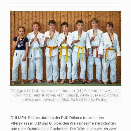
Erfolgreiche DJK-Nachwuchs-Judoka: (v.l.) Charlotte Löwen, Lius
Kron¬holz, Henri Klapper, Aron Kriesch, Kevin Suskevic, Adrian
Löwen und Jo¬nathan Dick. Es fehlt Moritz Freitag.
DÜLMEN. Sieben Judoka der DJK Dülmen traten in den
Altersklassen U l3 und U l5 bei den Kreiseinzelmeister­schaften
und dem Kreistur­nier in Bocholt an. Die Dül­mener erzielten zwei