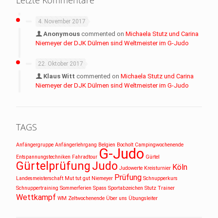
4. November 2017
Anonymous
commented on
Michaela Stutz und Carina
Niemeyer der DJK Dülmen sind Weltmeister im G-Judo
22. Oktober 2017
Klaus Witt
commented on
Michaela Stutz und Carina
Niemeyer der DJK Dülmen sind Weltmeister im G-Judo
TAGS
Anfängergruppe
Anfängerlehrgang
Belgien
Bocholt
Campingwochenende
G-Judo
Entspannungstechniken
Fahradtour
Gürtel
Gürtelprüfung
Judo
Köln
Judowerte
Kreisturnier
Prüfung
Landesmeisterschaft
Mut tut gut
Niemeyer
Schnupperkurs
Schnuppertraining
Sommerferien
Spass
Sportabzeichen
Stutz
Trainer
Wettkampf
WM
Zeltwochenende
Über uns
Übungsleiter