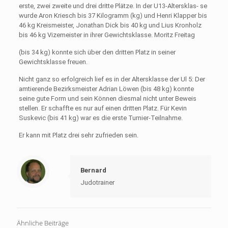
erste, zwei zweite und drei dritte Plätze. In der U13-Altersklas- se
wurde Aron Kriesch bis 37 Kilogramm (kg) und Henri Klapper bis
46 kg Kreismeis­ter, Jonathan Dick bis 40 kg und Lius Kronholz
bis 46 kg Vizemeister in ihrer Ge­wichtsklasse. Moritz Freitag
(bis 34 kg) konnte sich über den dritten Platz in seiner
Gewichtsklasse freuen.
Nicht ganz so erfolgreich lief es in der Altersklasse der Ul 5: Der
amtierende Be­zirksmeister Adrian Löwen (bis 48 kg) konnte
seine gute Form und sein Können dies­mal nicht unter Beweis
stel­len. Er schaffte es nur auf ei­nen dritten Platz. Für Kevin
Suskevic (bis 41 kg) war es die erste Turnier-Teilnahme.
Er kann mit Platz drei sehr zufrieden sein.
Bernard
Judotrainer
Ähnliche Beiträge