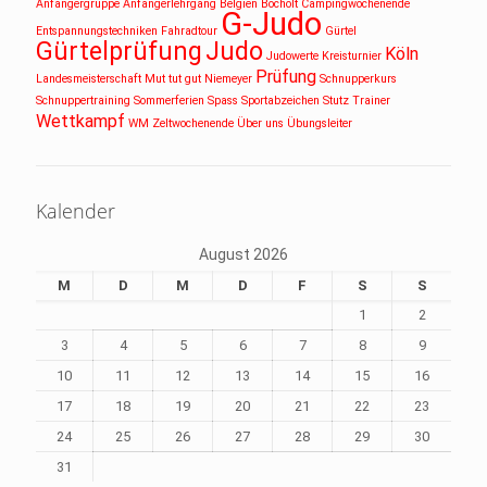
Anfängergruppe
Anfängerlehrgang
Belgien
Bocholt
Campingwochenende
G-Judo
Entspannungstechniken
Fahradtour
Gürtel
Gürtelprüfung
Judo
Köln
Judowerte
Kreisturnier
Prüfung
Landesmeisterschaft
Mut tut gut
Niemeyer
Schnupperkurs
Schnuppertraining
Sommerferien
Spass
Sportabzeichen
Stutz
Trainer
Wettkampf
WM
Zeltwochenende
Über uns
Übungsleiter
Kalender
August 2026
M
D
M
D
F
S
S
1
2
3
4
5
6
7
8
9
10
11
12
13
14
15
16
17
18
19
20
21
22
23
24
25
26
27
28
29
30
31