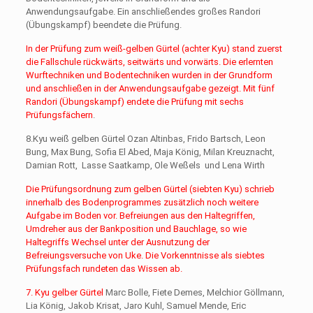
Anwendungsaufgabe. Ein anschließendes großes Randori
(Übungskampf) beendete die Prüfung.
In der Prüfung zum weiß-gelben Gürtel (achter Kyu) stand zuerst
die Fallschule rückwärts, seitwärts und vorwärts. Die erlernten
Wurftechniken und Bodentechniken wurden in der Grundform
und anschließen in der Anwendungsaufgabe gezeigt. Mit fünf
Randori (Übungskampf) endete die Prüfung mit sechs
Prüfungsfächern
.
8.Kyu weiß gelben Gürtel Ozan Altinbas, Frido Bartsch, Leon
Bung, Max Bung, Sofia El Abed, Maja König, Milan Kreuznacht,
Damian Rott, Lasse Saatkamp, Ole Weßels und Lena Wirth
Die Prüfungsordnung zum gelben Gürtel (siebten Kyu) schrieb
innerhalb des Bodenprogrammes zusätzlich noch weitere
Aufgabe im Boden vor. Befreiungen aus den Haltegriffen,
Umdreher aus der Bankposition und Bauchlage, so wie
Haltegriffs Wechsel unter der Ausnutzung der
Befreiungsversuche von Uke. Die Vorkenntnisse als siebtes
Prüfungsfach rundeten das Wissen ab.
7. Kyu gelber Gürtel
Marc Bolle, Fiete Demes, Melchior Göllmann,
Lia König, Jakob Krisat, Jaro Kuhl, Samuel Mende, Eric