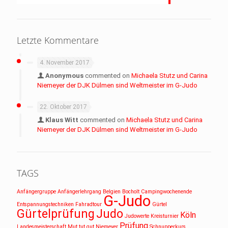
Letzte Kommentare
4. November 2017
Anonymous
commented on
Michaela Stutz und Carina
Niemeyer der DJK Dülmen sind Weltmeister im G-Judo
22. Oktober 2017
Klaus Witt
commented on
Michaela Stutz und Carina
Niemeyer der DJK Dülmen sind Weltmeister im G-Judo
TAGS
Anfängergruppe
Anfängerlehrgang
Belgien
Bocholt
Campingwochenende
G-Judo
Entspannungstechniken
Fahradtour
Gürtel
Gürtelprüfung
Judo
Köln
Judowerte
Kreisturnier
Prüfung
Landesmeisterschaft
Mut tut gut
Niemeyer
Schnupperkurs