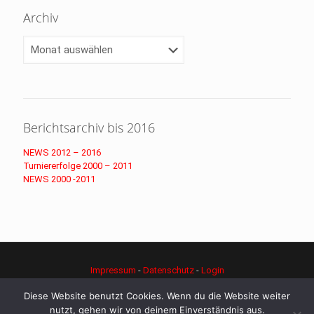
Archiv
Archiv
Berichtsarchiv bis 2016
NEWS 2012 – 2016
Turniererfolge 2000 – 2011
NEWS 2000 -2011
Impressum
-
Datenschutz
-
Login
© Copyright - djk-judo.de
Diese Website benutzt Cookies. Wenn du die Website weiter
nutzt, gehen wir von deinem Einverständnis aus.