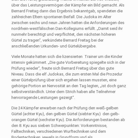
über das Leistungsvermögen der Kämpfer ein Bild gemacht. Als
Bernard Freitag dann das Ergebnis bekanntgab, spendeten die
zahlreichen Eltern spontanen Beifall. Die Judoka im Alter
zwischen sechs und neun Jahren hatten die Anforderungen des
nordrhein-westfälischen Dan-Kollegiums erfüllt. „Damit seid ihr
nunmehr berechtigt und verpflichtet, den nächsten höheren
Gürtel zu tragen“, verkündete Bernard Freitag bei der
anschließenden Urkunden- und Gürtelübergabe.
Viele Monate hatten sich die lizensierten Trainer um die Kinder
intensiv gekümmert. „Die gute Vorbereitung spiegelte sich in der
Prüfung wieder“, freute sich Bernard Freitag über das gute
Niveau. Dass die elf Judokas, die zum ersten Mal die Prozedur
einer Gürtelprüfung über sich ergehen lassen mussten, eine
gehörige Portion an Nervosität an den Tag legten, „ist doch ganz
selbstverständlich. Unter dem Strich haben alle Teilnehmer
hervorragende Leistungen gezeigt“.
Die 24 Kämpfer erwarben nach der Prüfung den weiß-gelben
Gürtel (achter Kyu), den gelben Gürtel (siebter Kyu) den gelb-
orangen Gürtel (sechster Kyu). Die Anforderungen bestanden ab
den 8. Kyu aus sieben Schwerpunkten: Vorkenntnisse,
Falltechniken, verschiedenen Wurftechniken und dem
Bodentechniken, jeweils in Grundform und als