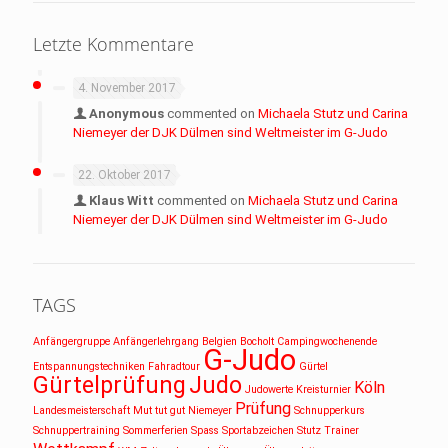
Letzte Kommentare
4. November 2017
Anonymous
commented on
Michaela Stutz und Carina
Niemeyer der DJK Dülmen sind Weltmeister im G-Judo
22. Oktober 2017
Klaus Witt
commented on
Michaela Stutz und Carina
Niemeyer der DJK Dülmen sind Weltmeister im G-Judo
TAGS
Anfängergruppe
Anfängerlehrgang
Belgien
Bocholt
Campingwochenende
G-Judo
Entspannungstechniken
Fahradtour
Gürtel
Gürtelprüfung
Judo
Köln
Judowerte
Kreisturnier
Prüfung
Landesmeisterschaft
Mut tut gut
Niemeyer
Schnupperkurs
Schnuppertraining
Sommerferien
Spass
Sportabzeichen
Stutz
Trainer