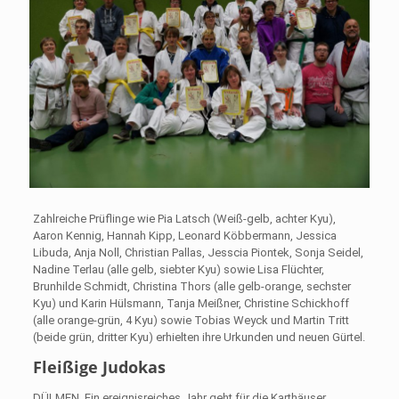
Zahlreiche Prüflinge wie Pia Latsch (Weiß-gelb, achter Kyu),
Aaron Kennig, Hannah Kipp, Leonard Köbbermann, Jessica
Libuda, Anja Noll, Christian Pallas, Jesscia Piontek, Sonja Seidel,
Nadine Terlau (alle gelb, siebter Kyu) sowie Lisa Flüchter,
Brunhilde Schmidt, Christina Thors (alle gelb-orange, sechster
Kyu) und Karin Hülsmann, Tanja Meißner, Christine Schickhoff
(alle orange-grün, 4 Kyu) sowie Tobias Weyck und Martin Tritt
(beide grün, dritter Kyu) erhielten ihre Urkunden und neuen Gürtel.
Fleißige Judokas
DÜLMEN. Ein ereignisreiches Jahr geht für die Karthäuser