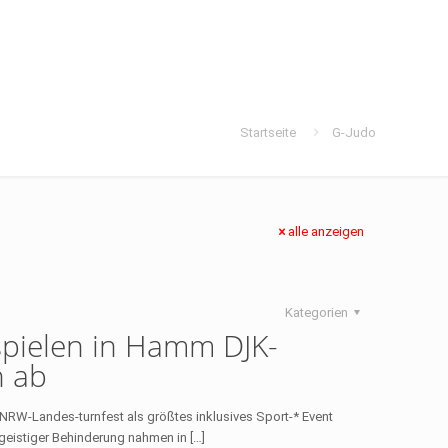
Startseite
G-Judo
alle anzeigen
Kategorien
spielen in Hamm DJK-
n ab
RW-Landes-turnfest als größtes inklusives Sport-* Event
geistiger Behinderung nahmen in
[…]