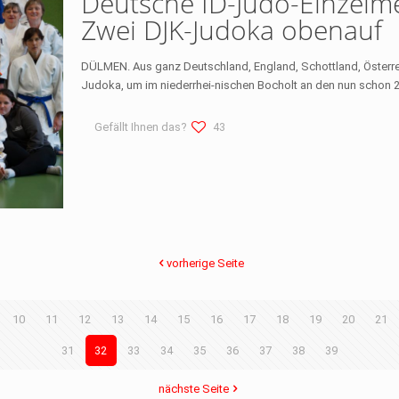
Deutsche ID-Judo-Einzelme
Zwei DJK-Judoka obenauf
DÜLMEN. Aus ganz Deutschland, England, Schottland, Österre
Judoka, um im niederrhei-nischen Bocholt an den nun schon 2
Gefällt Ihnen das?
43
vorherige Seite
10
11
12
13
14
15
16
17
18
19
20
21
31
32
33
34
35
36
37
38
39
nächste Seite