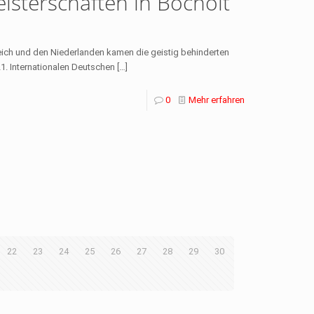
isterschaften in Bocholt
ich und den Niederlanden kamen die geistig behinderten
1. Internationalen Deutschen
[…]
0
Mehr erfahren
22
23
24
25
26
27
28
29
30