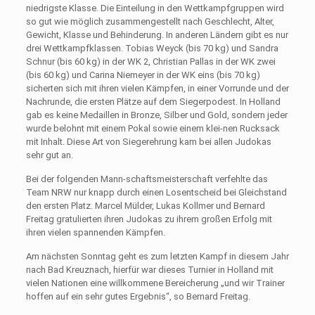
niedrigste Klasse. Die Einteilung in den Wettkampfgruppen wird
so gut wie möglich zusammengestellt nach Geschlecht, Alter,
Gewicht, Klasse und Behinderung. In anderen Ländern gibt es nur
drei Wettkampfklassen. Tobias Weyck (bis 70 kg) und Sandra
Schnur (bis 60 kg) in der WK 2, Christian Pallas in der WK zwei
(bis 60 kg) und Carina Niemeyer in der WK eins (bis 70 kg)
sicherten sich mit ihren vielen Kämpfen, in einer Vorrunde und der
Nachrunde, die ersten Plätze auf dem Siegerpodest. In Holland
gab es keine Medaillen in Bronze, Silber und Gold, sondern jeder
wurde belohnt mit einem Pokal sowie einem klei-nen Rucksack
mit Inhalt. Diese Art von Siegerehrung kam bei allen Judokas
sehr gut an.
Bei der folgenden Mann-schaftsmeisterschaft verfehlte das
Team NRW nur knapp durch einen Losentscheid bei Gleichstand
den ersten Platz. Marcel Mülder, Lukas Kollmer und Bernard
Freitag gratulierten ihren Judokas zu ihrem großen Erfolg mit
ihren vielen spannenden Kämpfen.
Am nächsten Sonntag geht es zum letzten Kampf in diesem Jahr
nach Bad Kreuznach, hierfür war dieses Turnier in Holland mit
vielen Nationen eine willkommene Bereicherung „und wir Trainer
hoffen auf ein sehr gutes Ergebnis“, so Bernard Freitag.