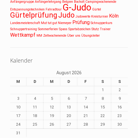
Anfängergruppe
Anfängerlehrgang
Belgien
Bocholt
Campingwochenende
G-Judo
Entspannungstechniken
Fahradtour
Gürtel
Gürtelprüfung
Judo
Köln
Judowerte
Kreisturnier
Prüfung
Landesmeisterschaft
Mut tut gut
Niemeyer
Schnupperkurs
Schnuppertraining
Sommerferien
Spass
Sportabzeichen
Stutz
Trainer
Wettkampf
WM
Zeltwochenende
Über uns
Übungsleiter
Kalender
August 2026
M
D
M
D
F
S
S
1
2
3
4
5
6
7
8
9
10
11
12
13
14
15
16
17
18
19
20
21
22
23
24
25
26
27
28
29
30
31