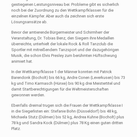
gestiegenen Leistungsniveau bei. Probleme gibt es sicherlich
noch bei der Zuordnung zu den Wettkampfklassen für die
einzelnen Kämpfer. Aber auch da zeichnen sich erste
Lösungsansätze ab.
Bevor der amtierende Bürgermeister und Schirmherr der
Veranstaltung, Dr. Tobias Benz, den Siegern ihre Medaillen
überreichte, unterhielt der lokale Rock & Roll Tanzclub die
Sportler mit mitreißendem Tanzsport und der dazugehörigen
Musik, die schon Elvis Presley zum berühmten Hüftschwung
animiert hat.
In der Wettkampfklasse 1 der Männer konnten mit Patrick
Barendonk (Bocholt) bis 66 kg, Andre Conen (Leverkusen) bis 73
kg und Timo Karmasch (Hünxe) bis 90 kg drei Meistertitel und
damit Startberechtigungen für die Weltmeisterschaften
gewonnen werden.
Ebenfalls dreimal trugen sich die Frauen der Wettkampfklasse I
in die Siegerlisten ein: Stefanie Bohn (Düsseldorf) bis 48 kg,
Michaela Stutz (Dülmen) bis 52 kg, Andrea Kuhne (Bocholt) plus
78 kg und Sandra Kock (Dülmen) plus 78 Kg einen guten dritten
Platz.