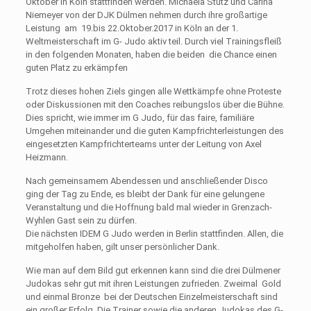
Oktober in Köln stattfinden werden. Michaela Stutz und Carina
Niemeyer von der DJK Dülmen nehmen durch ihre großartige
Leistung am 19.bis 22.Oktober.2017 in Köln an der 1.
Weltmeisterschaft im G- Judo aktiv teil. Durch viel Trainingsfleiß
in den folgenden Monaten, haben die beiden die Chance einen
guten Platz zu erkämpfen
Trotz dieses hohen Ziels gingen alle Wettkämpfe ohne Proteste
oder Diskussionen mit den Coaches reibungslos über die Bühne.
Dies spricht, wie immer im G Judo, für das faire, familiäre
Umgehen miteinander und die guten Kampfrichterleistungen des
eingesetzten Kampfrichterteams unter der Leitung von Axel
Heizmann.
Nach gemeinsamem Abendessen und anschließender Disco
ging der Tag zu Ende, es bleibt der Dank für eine gelungene
Veranstaltung und die Hoffnung bald mal wieder in Grenzach-
Wyhlen Gast sein zu dürfen.
Die nächsten IDEM G Judo werden in Berlin stattfinden. Allen, die
mitgeholfen haben, gilt unser persönlicher Dank.
Wie man auf dem Bild gut erkennen kann sind die drei Dülmener
Judokas sehr gut mit ihren Leistungen zufrieden. Zweimal Gold
und einmal Bronze bei der Deutschen Einzelmeisterschaft sind
ein großer Erfolg. Die Trainer sowie die anderen Judokas des G-