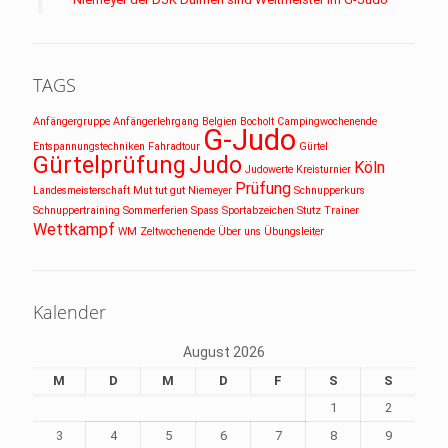
TAGS
Anfängergruppe
Anfängerlehrgang
Belgien
Bocholt
Campingwochenende
G-Judo
Entspannungstechniken
Fahradtour
Gürtel
Gürtelprüfung
Judo
Köln
Judowerte
Kreisturnier
Prüfung
Landesmeisterschaft
Mut tut gut
Niemeyer
Schnupperkurs
Schnuppertraining
Sommerferien
Spass
Sportabzeichen
Stutz
Trainer
Wettkampf
WM
Zeltwochenende
Über uns
Übungsleiter
Kalender
August 2026
M
D
M
D
F
S
S
1
2
3
4
5
6
7
8
9