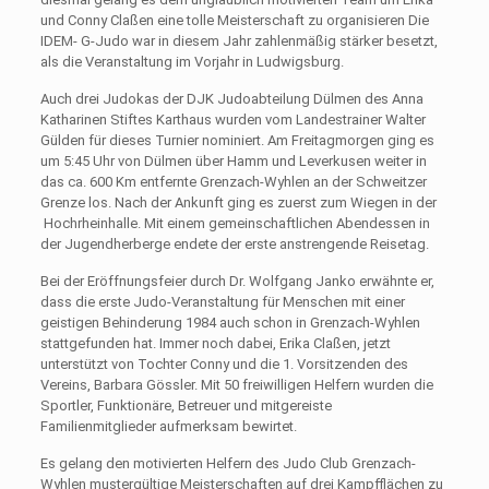
und Conny Claßen eine tolle Meisterschaft zu organisieren Die
IDEM- G-Judo war in diesem Jahr zahlenmäßig stärker besetzt,
als die Veranstaltung im Vorjahr in Ludwigsburg.
Auch drei Judokas der DJK Judoabteilung Dülmen des Anna
Katharinen Stiftes Karthaus wurden vom Landestrainer Walter
Gülden für dieses Turnier nominiert. Am Freitagmorgen ging es
um 5:45 Uhr von Dülmen über Hamm und Leverkusen weiter in
das ca. 600 Km entfernte Grenzach-Wyhlen an der Schweitzer
Grenze los. Nach der Ankunft ging es zuerst zum Wiegen in der
Hochrheinhalle. Mit einem gemeinschaftlichen Abendessen in
der Jugendherberge endete der erste anstrengende Reisetag.
Bei der Eröffnungsfeier durch Dr. Wolfgang Janko erwähnte er,
dass die erste Judo-Veranstaltung für Menschen mit einer
geistigen Behinderung 1984 auch schon in Grenzach-Wyhlen
stattgefunden hat. Immer noch dabei, Erika Claßen, jetzt
unterstützt von Tochter Conny und die 1. Vorsitzenden des
Vereins, Barbara Gössler. Mit 50 freiwilligen Helfern wurden die
Sportler, Funktionäre, Betreuer und mitgereiste
Familienmitglieder aufmerksam bewirtet.
Es gelang den motivierten Helfern des Judo Club Grenzach‐
Wyhlen mustergültige Meisterschaften auf drei Kampfflächen zu