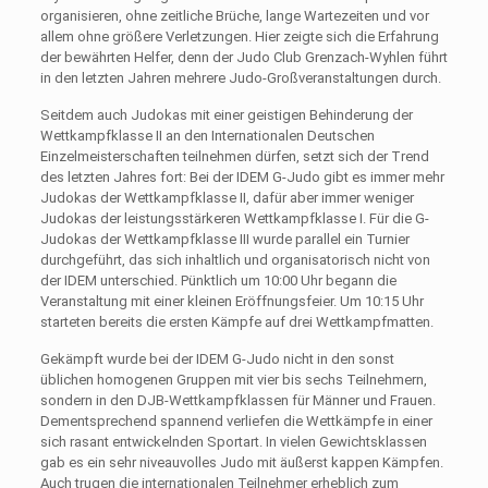
organisieren, ohne zeitliche Brüche, lange Wartezeiten und vor
allem ohne größere Verletzungen. Hier zeigte sich die Erfahrung
der bewährten Helfer, denn der Judo Club Grenzach‐Wyhlen führt
in den letzten Jahren mehrere Judo-Großveranstaltungen durch.
Seitdem auch Judokas mit einer geistigen Behinderung der
Wettkampfklasse II an den Internationalen Deutschen
Einzelmeisterschaften teilnehmen dürfen, setzt sich der Trend
des letzten Jahres fort: Bei der IDEM G-Judo gibt es immer mehr
Judokas der Wettkampfklasse II, dafür aber immer weniger
Judokas der leistungsstärkeren Wettkampfklasse I. Für die G-
Judokas der Wettkampfklasse III wurde parallel ein Turnier
durchgeführt, das sich inhaltlich und organisatorisch nicht von
der IDEM unterschied. Pünktlich um 10:00 Uhr begann die
Veranstaltung mit einer kleinen Eröffnungsfeier. Um 10:15 Uhr
starteten bereits die ersten Kämpfe auf drei Wettkampfmatten.
Gekämpft wurde bei der IDEM G-Judo nicht in den sonst
üblichen homogenen Gruppen mit vier bis sechs Teilnehmern,
sondern in den DJB-Wettkampfklassen für Männer und Frauen.
Dementsprechend spannend verliefen die Wettkämpfe in einer
sich rasant entwickelnden Sportart. In vielen Gewichtsklassen
gab es ein sehr niveauvolles Judo mit äußerst kappen Kämpfen.
Auch trugen die internationalen Teilnehmer erheblich zum