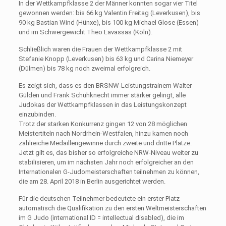
In der Wettkampfklasse 2 der Männer konnten sogar vier Titel
gewonnen werden: bis 66 kg Valentin Freitag (Leverkusen), bis
90 kg Bastian Wind (Hünxe), bis 100 kg Michael Glose (Essen)
und im Schwergewicht Theo Lavassas (Köln).
Schließlich waren die Frauen der Wettkampfklasse 2 mit
Stefanie Knopp (Leverkusen) bis 63 kg und Carina Niemeyer
(Dülmen) bis 78 kg noch zweimal erfolgreich.
Es zeigt sich, dass es den BRSNW-Leistungstrainern Walter
Gülden und Frank Schuhknecht immer stärker gelingt, alle
Judokas der Wettkampfklassen in das Leistungskonzept
einzubinden.
Trotz der starken Konkurrenz gingen 12 von 28 möglichen
Meistertiteln nach Nordrhein-Westfalen, hinzu kamen noch
zahlreiche Medaillengewinne durch zweite und dritte Plätze.
Jetzt gilt es, das bisher so erfolgreiche NRW-Niveau weiter zu
stabilisieren, um im nächsten Jahr noch erfolgreicher an den
Internationalen G-Judomeisterschaften teilnehmen zu können,
die am 28. April 2018 in Berlin ausgerichtet werden.
Für die deutschen Teilnehmer bedeutete ein erster Platz
automatisch die Qualifikation zu den ersten Weltmeisterschaften
im G Judo (international ID = intellectual disabled), die im